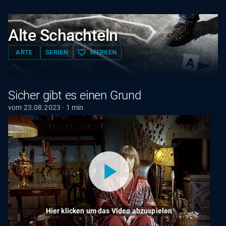
Alte Schachteln
favorite_border
ARTE
SERIEN
MERKEN
Sicher gibt es einen Grund
vom 23.08.2023 · 1 min
Hier klicken um das Video abzuspielen