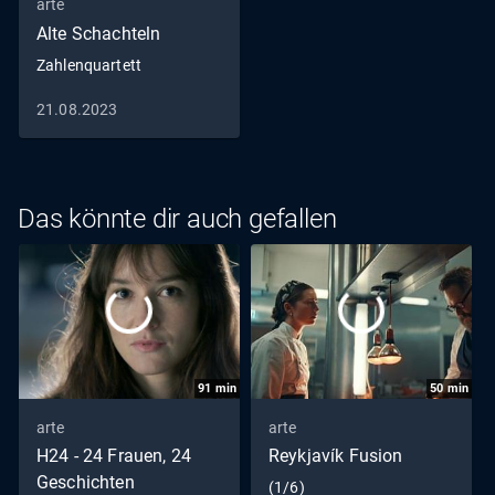
arte
Alte Schachteln
Zahlenquartett
21.08.2023
Das könnte dir auch gefallen
91
min
50
min
arte
arte
H24 - 24 Frauen, 24
Reykjavík Fusion
Geschichten
(1/6)