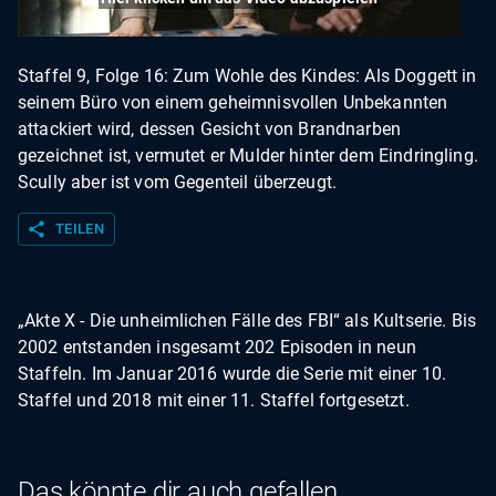
Staffel 9, Folge 16: Zum Wohle des Kindes: Als Doggett in
seinem Büro von einem geheimnisvollen Unbekannten
attackiert wird, dessen Gesicht von Brandnarben
gezeichnet ist, vermutet er Mulder hinter dem Eindringling.
Scully aber ist vom Gegenteil überzeugt.
share
TEILEN
„Akte X - Die unheimlichen Fälle des FBI“ als Kultserie. Bis
2002 entstanden insgesamt 202 Episoden in neun
Staffeln. Im Januar 2016 wurde die Serie mit einer 10.
Staffel und 2018 mit einer 11. Staffel fortgesetzt.
Das könnte dir auch gefallen