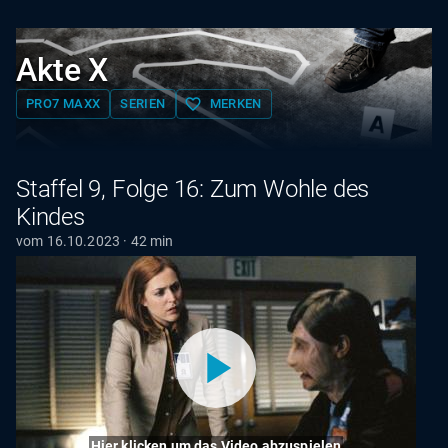
Akte X
favorite_border
PRO7 MAXX
SERIEN
MERKEN
Staffel 9, Folge 16: Zum Wohle des
Kindes
vom 16.10.2023 · 42 min
Hier klicken um das Video abzuspielen