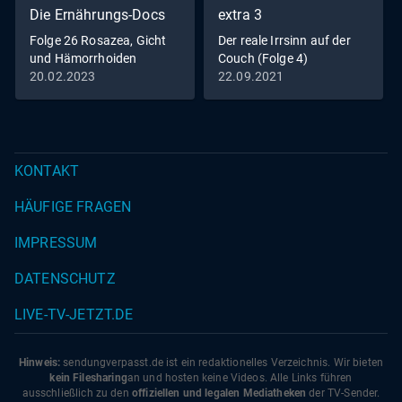
Die Ernährungs-Docs
extra 3
Folge 26 Rosazea, Gicht
Der reale Irrsinn auf der
und Hämorrhoiden
Couch (Folge 4)
20.02.2023
22.09.2021
KONTAKT
HÄUFIGE FRAGEN
IMPRESSUM
DATENSCHUTZ
LIVE-TV-JETZT.DE
Hinweis:
sendungverpasst.
de
ist ein redaktionelles Verzeichnis. Wir bieten
kein Filesharing
an und hosten keine Videos. Alle Links führen
ausschließlich zu den
offiziellen und legalen Mediatheken
der TV-Sender.