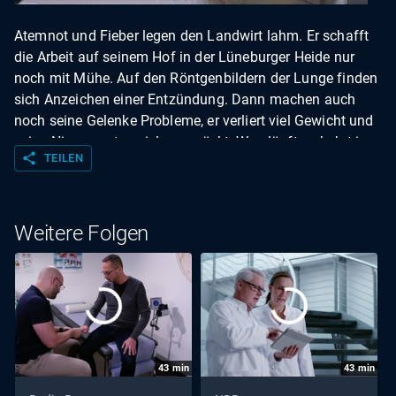
Atemnot und Fieber legen den Landwirt lahm. Er schafft
die Arbeit auf seinem Hof in der Lüneburger Heide nur
noch mit Mühe. Auf den Röntgenbildern der Lunge finden
sich Anzeichen einer Entzündung. Dann machen auch
noch seine Gelenke Probleme, er verliert viel Gewicht und
seine Nierenwerte spielen verrückt. Was läuft verkehrt in
share
TEILEN
seinem Körper? "Abenteuer Diagnose" erzählt in dieser
Best-of-Ausgabe drei wahre Schicksale mit
unvorhersehbaren Wendungen - Krankengeschichten, die
das Leben geschrieben hat.
Weitere Folgen
43
min
43
min