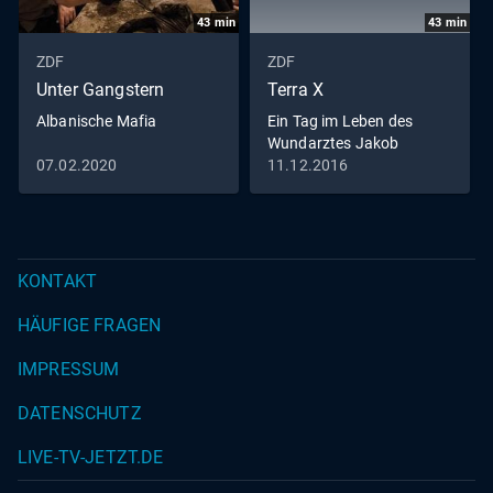
43
min
43
min
ZDF
ZDF
Unter Gangstern
Terra X
Albanische Mafia
Ein Tag im Leben des
Wundarztes Jakob
Althaus im Jahr 1454
07.02.2020
11.12.2016
KONTAKT
HÄUFIGE FRAGEN
IMPRESSUM
DATENSCHUTZ
LIVE-TV-JETZT.DE