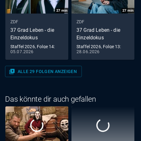
27
min
27
min
ZDF
ZDF
37 Grad Leben - die
37 Grad Leben - die
Einzeldokus
Einzeldokus
Staffel 2026, Folge 14:
Staffel 2026, Folge 13:
05.07.2026
28.06.2026
Marcant – Content gegen
Life Teacher: Was nicht im
Rechts
Lehrplan steht
video_library
ALLE 29 FOLGEN ANZEIGEN
Das könnte dir auch gefallen