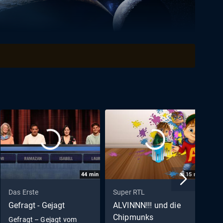
44
min
15
min
Das Erste
Super RTL
R
Gefragt - Gejagt
ALVINNN!!! und die
H
Chipmunks
Gefragt – Gejagt vom
K