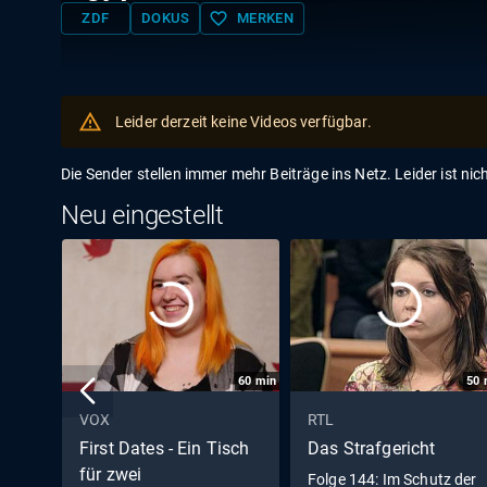
favorite_border
ZDF
DOKUS
MERKEN
Leider derzeit keine Videos verfügbar.
Die Sender stellen immer mehr Beiträge ins Netz. Leider ist nic
Neu eingestellt
60
min
50
VOX
RTL
First Dates - Ein Tisch
Das Strafgericht
für zwei
Folge 144: Im Schutz der