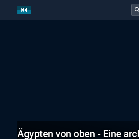
sear
Ägypten von oben - Eine ar