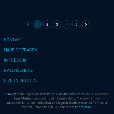
21.05.2026
|
SWR
1
2
3
4
5
KONTAKT
HÄUFIGE FRAGEN
IMPRESSUM
DATENSCHUTZ
LIVE-TV-JETZT.DE
Hinweis:
sendungverpasst.
de
ist ein redaktionelles Verzeichnis. Wir bieten
kein Filesharing
an und hosten keine Videos. Alle Links führen
ausschließlich zu den
offiziellen und legalen Mediatheken
der TV-Sender.
Weitere Details finden Sie in unserem
Impressum
.