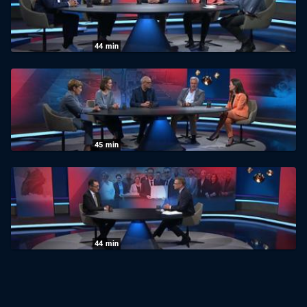
18.06.2026
|
SWR
44
min
Zur Sache Baden-Württemberg: Unruhige
Zeiten — Zurück an die Waffe?
11.06.2026
|
SWR
45
min
Zur Sache Baden-Württemberg: E-Auto-
Boom: Wer kann und will da mitfahren?
28.05.2026
|
SWR
44
min
Zur Sache Baden-Württemberg: Cem
Özdemir im Realitätscheck: Wie will er als
Ministerpräsident das Land verändern?