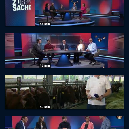
Städte immer heißer werden
09.07.2026
|
SWR
44
min
Zur Sache Baden-Württemberg: KI im
Alltag: Chancen, Risiken und die Zukunft
02.07.2026
|
SWR
45
min
Zur Sache Baden-Württemberg: Schule am
Anschlag?
25.06.2026
|
SWR
45
min
Zur Sache Baden-Württemberg: Bauern am
Limit - Wer sorgt künftig für unser Essen?