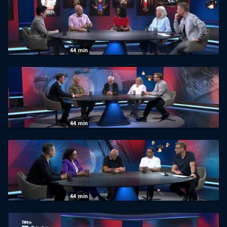
trotz Preisfrust - Urlaubszeit in Baden-
Württemberg
30.07.2026
|
SWR
44
min
Zur Sache Baden-Württemberg: Heimat –
was hält Baden-Württemberg zusammen?
23.07.2026
|
SWR
44
min
Zur Sache Baden-Württemberg: Wie
bedroht ist die Sicherheit in Baden-
Württemberg?
16.07.2026
|
SWR
44
min
Zur Sache Baden-Württemberg: Hitzewelle
in Baden-Württemberg: Warum unsere