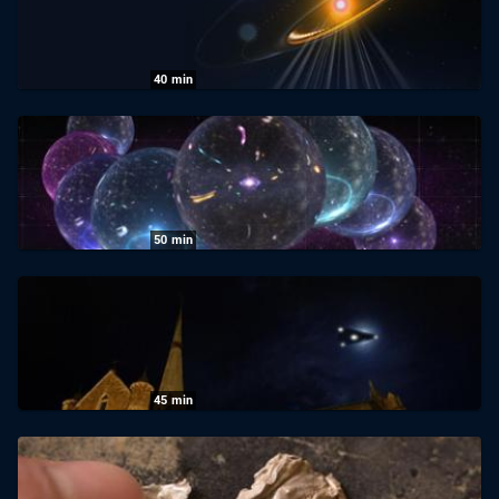
12.04.2022
|
Phoenix
40
min
Mysteriöse Erscheinungen - UFOs auf der
Spur: Folge 4
01.08.2026
|
n-tv
50
min
Mysteriöse Erscheinungen - UFOs auf der
Spur: Folge 3
31.07.2026
|
n-tv
45
min
UFOs Declassified: Staffel 1, Folge 1: Die
schwarzen Dreiecke