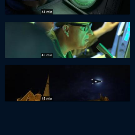
23.07.2026
|
ZDF
44
min
UFOs Declassified: Staffel 1, Folge 6:
Alarmstufe Rot
23.07.2026
|
ZDF
45
min
UFOs Declassified: Staffel 1, Folge 4: Zum
Abschuss freigegeben
02.07.2026
|
ZDF
44
min
UFOs Declassified: Die Geheimakten
10.11.2020
|
ZDF