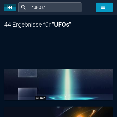
search
menu
44 Ergebnisse für
"UFOs"
43
min
UFOs: Die Fakten mit Harald Lesch