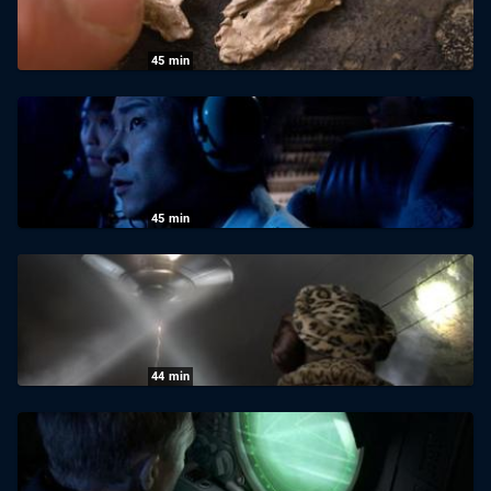
23.07.2026
|
ZDF
45
min
UFOs Declassified: Staffel 1, Folge 2:
Roswell, New Mexico
23.07.2026
|
ZDF
45
min
UFOs Declassified: Staffel 1, Folge 3:
Verfolgungsjagd am Himmel
23.07.2026
|
ZDF
44
min
UFOs Declassified: Staffel 1, Folge 5: Panik
in L.A.