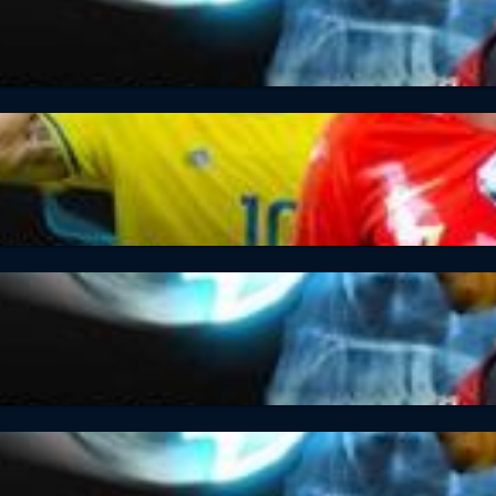
ovic & Co. immer noch so gut?
ovic & Co. immer noch so gut?
 Gehirn passiert