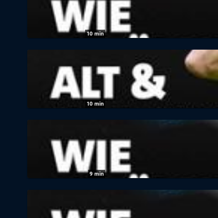
10
min
Sportschau: Warum sind Ronaldo, Ibrahim
05.06.2026
|
KiKA
10
min
Sportschau: Warum sind Ronaldo, Ibrahim
05.06.2026
|
KiKA
9
min
Sportschau: Was beim Kopfball mit deinem
05.06.2026
|
KiKA