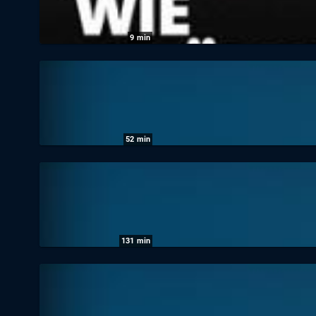
9
min
Sportschau: Was beim Kopfball mit deinem
05.06.2026
|
KiKA
52
min
Sportschau: Die Sportschau am Sonntag in
17.05.2026
|
Das Erste
131
min
Sportschau: Die Sportschau am Samstag in
16.05.2026
|
Das Erste