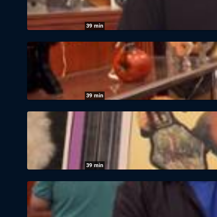
39
min
Pawn Stars - Die Drei vom Pfandhaus: Sta
03.08.2026
|
Kabel 1
39
min
Pawn Stars - Die Drei vom Pfandhaus: Sta
03.08.2026
|
Kabel 1
39
min
Pawn Stars - Die Drei vom Pfandhaus: Sta
31.07.2026
|
Kabel 1