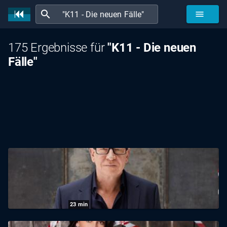
search
menu
175 Ergebnisse für
"K11 - Die neuen
Fälle"
23
min
K11 - Die neuen Fälle: Staffel 2 Folge 18