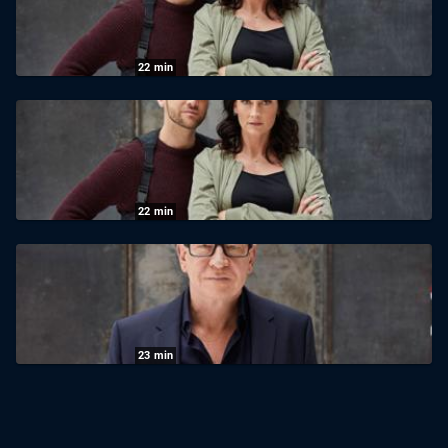
25.11.2025
|
Sat1
22
min
K11 - Die neuen Fälle: Staffel 2 Folge 14
Die Mörder GmbH
25.11.2025
|
Sat1
22
min
K11 - Die neuen Fälle: Staffel 2 Folge 15
Der Eindringling
25.11.2025
|
Sat1
23
min
K11 - Die neuen Fälle: Staffel 2 Folge 17
Tagebuch meiner Mama