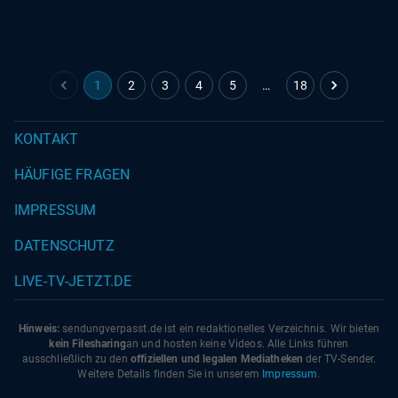
25.11.2025
|
Sat1
1
2
3
4
5
…
18
KONTAKT
HÄUFIGE FRAGEN
IMPRESSUM
DATENSCHUTZ
LIVE-TV-JETZT.DE
Hinweis:
sendungverpasst.
de
ist ein redaktionelles Verzeichnis. Wir bieten
kein Filesharing
an und hosten keine Videos. Alle Links führen
ausschließlich zu den
offiziellen und legalen Mediatheken
der TV-Sender.
Weitere Details finden Sie in unserem
Impressum
.