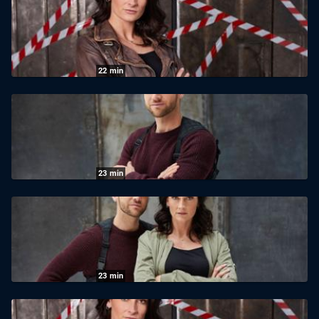
Der Hater
28.11.2025
|
Sat1
22
min
K11 - Die neuen Fälle: Staffel 1 Folge 11
Episode 11
25.11.2025
|
Sat1
23
min
K11 - Die neuen Fälle: Staffel 1 Folge 15
Mord im Mädcheninternat
25.11.2025
|
Sat1
23
min
K11 - Die neuen Fälle: Staffel 1 Folge 16
Endstation Stockholm