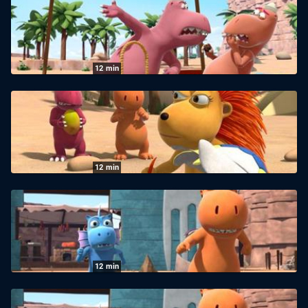
Bärendienst
16.07.2026
|
KiKA
12
min
Der kleine Drache Kokosnuss: Was ein
Zirkus
16.07.2026
|
KiKA
12
min
Der kleine Drache Kokosnuss: Außer Rand
und Band
09.07.2026
|
KiKA
12
min
Der kleine Drache Kokosnuss: Das
Kartoffelwunder