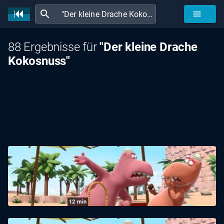
search
menu
88 Ergebnisse für
"Der kleine Drache
Kokosnuss"
12
min
Der kleine Drache Kokosnuss: Ein