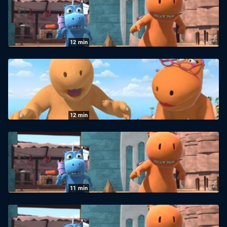
09.07.2026
|
KiKA
12
min
Der kleine Drache Kokosnuss: Das
sprechende Ei
09.07.2026
|
KiKA
12
min
Der kleine Drache Kokosnuss: Der
Geburtstag
09.07.2026
|
KiKA
11
min
Der kleine Drache Kokosnuss: Der
Glücksfisch