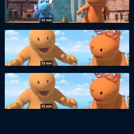
09.07.2026
|
KiKA
12
min
Der kleine Drache Kokosnuss: Der Herr der
Käfer
09.07.2026
|
KiKA
12
min
Der kleine Drache Kokosnuss: Der Simulant
09.07.2026
|
KiKA
12
min
Der kleine Drache Kokosnuss: Der
Zaubertrank