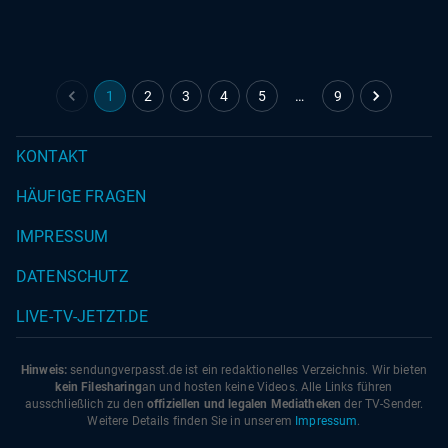
09.07.2026
|
KiKA
1
2
3
4
5
…
9
KONTAKT
HÄUFIGE FRAGEN
IMPRESSUM
DATENSCHUTZ
LIVE-TV-JETZT.DE
Hinweis:
sendungverpasst.
de
ist ein redaktionelles Verzeichnis. Wir bieten
kein Filesharing
an und hosten keine Videos. Alle Links führen
ausschließlich zu den
offiziellen und legalen Mediatheken
der TV-Sender.
Weitere Details finden Sie in unserem
Impressum
.