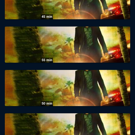
07.08.2026
|
Super RTL
45
min
CSI: Miami: Eine Falle der Ehre
07.08.2026
|
VOX
55
min
CSI: Miami: Lügen, Gold und Diamanten
07.08.2026
|
VOX
50
min
CSI: Miami: Mörder auf Kreuzfahrt