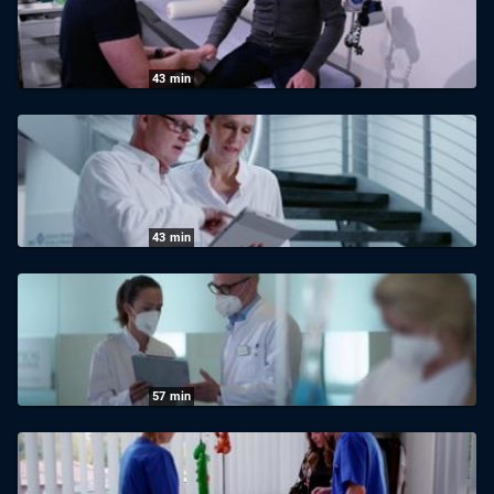
28.07.2026
|
NDR
43
min
Abenteuer Diagnose
02.07.2026
|
Radio Bremen
43
min
Abenteuer Diagnose: Abenteue Diagnose
02.07.2026
|
NDR
57
min
Abenteuer Diagnose