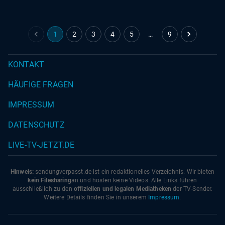
1
2
3
4
5
…
9
KONTAKT
HÄUFIGE FRAGEN
IMPRESSUM
DATENSCHUTZ
LIVE-TV-JETZT.DE
Hinweis:
sendungverpasst.
de
ist ein redaktionelles Verzeichnis. Wir bieten
kein Filesharing
an und hosten keine Videos. Alle Links führen
ausschließlich zu den
offiziellen und legalen Mediatheken
der TV-Sender.
Weitere Details finden Sie in unserem
Impressum
.