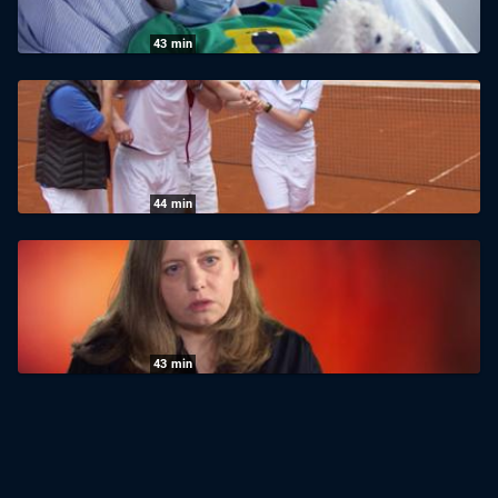
23.01.2026
|
NDR
43
min
Abenteuer Diagnose
06.01.2026
|
NDR
44
min
Abenteuer Diagnose
22.07.2025
|
NDR
43
min
Abenteuer Diagnose
26.03.2025
|
Radio Bremen