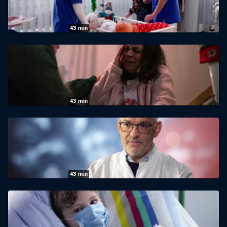
16.06.2026
|
Radio Bremen
43
min
Abenteuer Diagnose: 26.03.2026
27.03.2026
|
NDR
43
min
Abenteuer Diagnose: Fatale Entzündung
20.03.2026
|
NDR
43
min
Abenteuer Diagnose: 22.01.2026