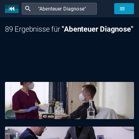
search
menu
89 Ergebnisse für
"Abenteuer Diagnose"
43
min
Abenteuer Diagnose