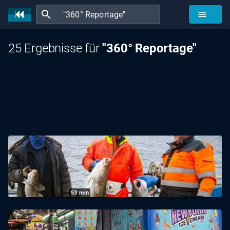
search
menu
25 Ergebnisse für
"360° Reportage"
53
min
360° Reportage: Island: Seltsame Schätze
aus dem Meer