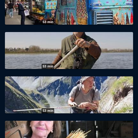
06.08.2026
|
arte
53
min
360° Reportage: New York, die Foodtruck-
Könige von Astoria
04.08.2026
|
arte
53
min
360° Reportage: Normandie: Flache
Wasser, reiche Natur
01.08.2026
|
arte
53
min
360° Reportage: Der Bergkristall, Schatz in
den Schweizer Alpen