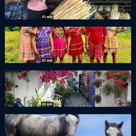
30.07.2026
|
arte
53
min
360° Reportage: Das teuerste Stroh der
Welt
29.07.2026
|
arte
53
min
360° Reportage: Zuflucht in den Anden,
Kolumbiens indigene Transfrauen
28.07.2026
|
arte
53
min
360° Reportage: Córdoba, die Stadt der
Patios