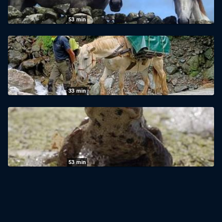
27.07.2026
|
arte
53
min
360° Reportage: Connemara: Wie das
Land, so das Pony
25.07.2026
|
arte
33
min
360° Reportage: Piemont, mit Mulis über
Stock und Stein
24.07.2026
|
arte
53
min
360° Reportage: Estland: Krötenretter im
Einsatz
21.07.2026
|
arte