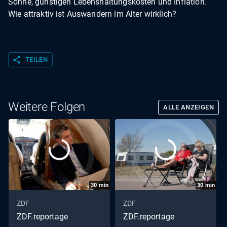
Sonne, günstigen Lebenshaltungskosten und Inflation.
Wie attraktiv ist Auswandern im Alter wirklich?
share
TEILEN
Weitere Folgen
ALLE ANZEIGEN
30
min
30
min
ZDF
ZDF
ZDF.reportage
ZDF.reportage