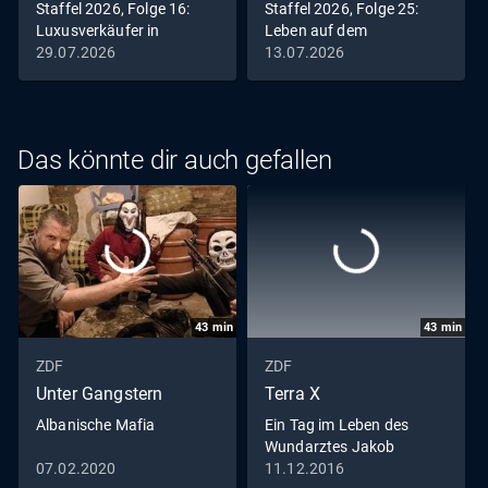
Staffel 2026, Folge 16:
Staffel 2026, Folge 25:
Luxusverkäufer in
Leben auf dem
Deutschland
Campingplatz
29.07.2026
13.07.2026
Das könnte dir auch gefallen
43
min
43
min
ZDF
ZDF
Unter Gangstern
Terra X
Albanische Mafia
Ein Tag im Leben des
Wundarztes Jakob
Althaus im Jahr 1454
07.02.2020
11.12.2016