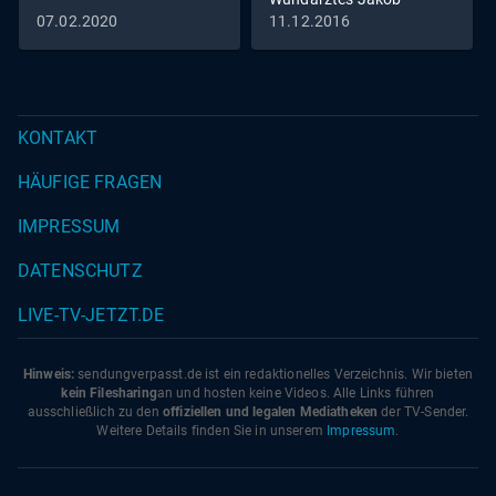
Althaus im Jahr 1454
07.02.2020
11.12.2016
KONTAKT
HÄUFIGE FRAGEN
IMPRESSUM
DATENSCHUTZ
LIVE-TV-JETZT.DE
Hinweis:
sendungverpasst.
de
ist ein redaktionelles Verzeichnis. Wir bieten
kein Filesharing
an und hosten keine Videos. Alle Links führen
ausschließlich zu den
offiziellen und legalen Mediatheken
der TV-Sender.
Weitere Details finden Sie in unserem
Impressum
.