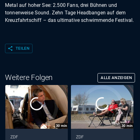
Metal auf hoher See: 2.500 Fans, drei Bühnen und
tonnenweise Sound. Zehn Tage Headbangen auf dem
Kreuzfahrtschiff – das ultimative schwimmende Festival.
share
TEILEN
Weitere Folgen
ALLE ANZEIGEN
30
min
30
min
ZDF
ZDF