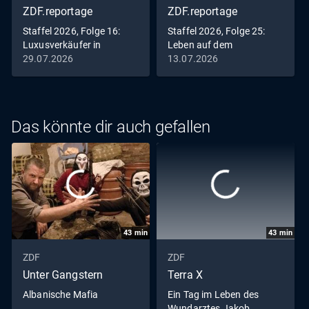
ZDF.reportage
ZDF.reportage
Staffel 2026, Folge 16:
Staffel 2026, Folge 25:
Luxusverkäufer in
Leben auf dem
Deutschland
Campingplatz
29.07.2026
13.07.2026
Das könnte dir auch gefallen
43
min
43
min
ZDF
ZDF
Unter Gangstern
Terra X
Albanische Mafia
Ein Tag im Leben des
Wundarztes Jakob