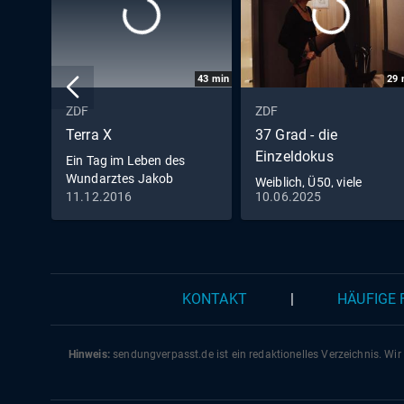
43
min
29
ZDF
ZDF
Terra X
37 Grad - die
Einzeldokus
Ein Tag im Leben des
Wundarztes Jakob
Weiblich, Ü50, viele
Althaus im Jahr 1454
11.12.2016
10.06.2025
Liebhaber
KONTAKT
|
HÄUFIGE
Hinweis:
sendungverpasst.
de
ist ein redaktionelles Verzeichnis. Wir