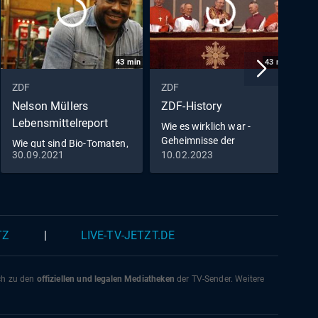
43
min
43
min
ZDF
ZDF
Z
Nelson Müllers
ZDF-History
M
Lebensmittelreport
Wie es wirklich war -
Geheimnisse der
Wie gut sind Bio-Tomaten,
Geschichte
30.09.2021
10.02.2023
1
Edel-Rindfleisch &
Schokolade?
TZ
|
LIVE-TV-JETZT.DE
ich zu den
offiziellen und legalen Mediatheken
der TV-Sender. Weitere