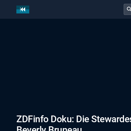
sear
ZDFinfo Doku: Die Stewarde
Beverly Bruneau