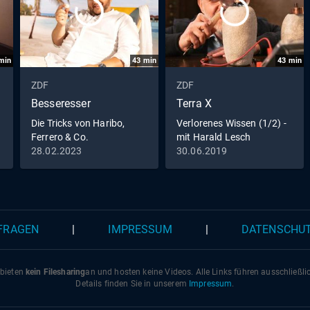
min
43
min
43
min
ZDF
ZDF
Besseresser
Terra X
Die Tricks von Haribo,
Verlorenes Wissen (1/2) -
Ferrero & Co.
mit Harald Lesch
28.02.2023
30.06.2019
 FRAGEN
|
IMPRESSUM
|
DATENSCHU
 bieten
kein Filesharing
an und hosten keine Videos. Alle Links führen ausschließl
Details finden Sie in unserem
Impressum
.