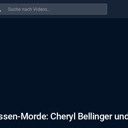
ch
ssen-Morde: Cheryl Bellinger un