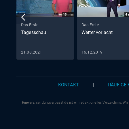
15
min
4
Das Erste
Das Erste
Tagesschau
Wetter vor acht
21.08.2021
16.12.2019
KONTAKT
|
HÄUFIGE
Hinweis:
sendungverpasst.
de
ist ein redaktionelles Verzeichnis. Wir