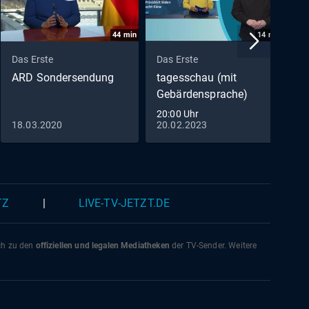
44
min
14
min
Das Erste
Das Erste
D
ARD Sondersendung
tagesschau (mit
p
Gebärdensprache)
S
(
20:00 Uhr
B
18.03.2020
20.02.2023
2
Z
e
TZ
|
LIVE-TV-JETZT.DE
ich zu den
offiziellen und legalen Mediatheken
der TV-Sender. Weitere