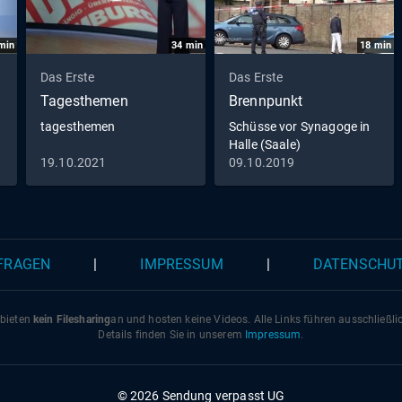
min
34
min
18
min
Das Erste
Das Erste
Tagesthemen
Brennpunkt
tagesthemen
Schüsse vor Synagoge in
Halle (Saale)
19.10.2021
09.10.2019
 FRAGEN
|
IMPRESSUM
|
DATENSCHU
 bieten
kein Filesharing
an und hosten keine Videos. Alle Links führen ausschließl
Details finden Sie in unserem
Impressum
.
© 2026 Sendung verpasst UG