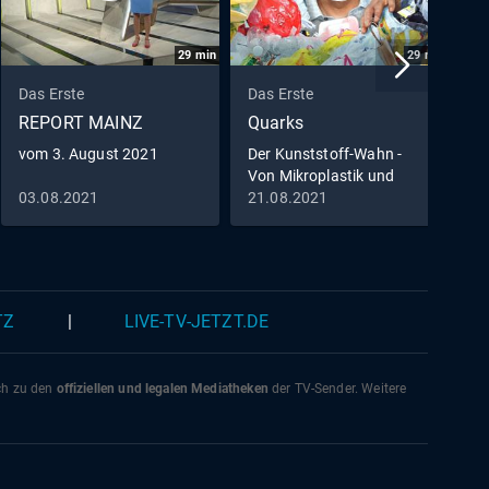
29
min
29
min
Das Erste
Das Erste
D
REPORT MAINZ
Quarks
D
vom 3. August 2021
Der Kunststoff-Wahn -
D
Von Mikroplastik und
O
Recycling
03.08.2021
21.08.2021
1
TZ
|
LIVE-TV-JETZT.DE
ich zu den
offiziellen und legalen Mediatheken
der TV-Sender. Weitere