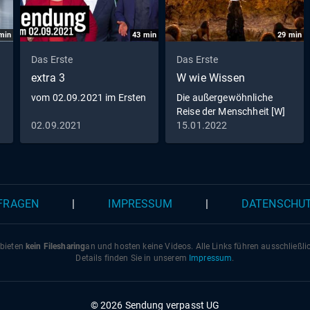
min
43
min
29
min
Das Erste
Das Erste
extra 3
W wie Wissen
vom 02.09.2021 im Ersten
Die außergewöhnliche
Reise der Menschheit [W]
wie Wissen Spezial
02.09.2021
15.01.2022
 FRAGEN
|
IMPRESSUM
|
DATENSCHU
 bieten
kein Filesharing
an und hosten keine Videos. Alle Links führen ausschließl
Details finden Sie in unserem
Impressum
.
© 2026 Sendung verpasst UG