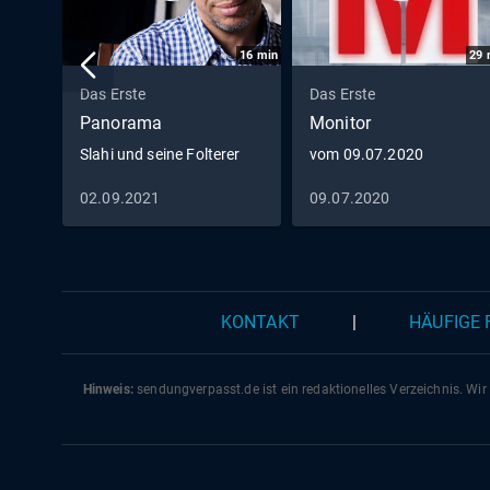
16
min
29
Das Erste
Das Erste
Panorama
Monitor
Slahi und seine Folterer
vom 09.07.2020
02.09.2021
09.07.2020
KONTAKT
|
HÄUFIGE
Hinweis:
sendungverpasst.
de
ist ein redaktionelles Verzeichnis. Wir