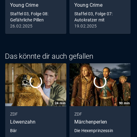
Young Crime
Young Crime
Staffel 03, Folge 08:
Staffel 03, Folge 07:
Gefährliche Pillen
Autokratzer mit
verticken
Zerstörungswut
26.02.2025
19.02.2025
Das könnte dir auch gefallen
24
min
90
min
ZDF
ZDF
Löwenzahn
Märchenperlen
Bär
Die Hexenprinzessin