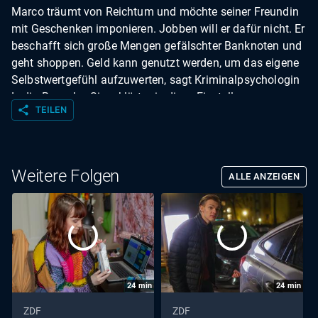
Marco träumt von Reichtum und möchte seiner Freundin
mit Geschenken imponieren. Jobben will er dafür nicht. Er
beschafft sich große Mengen gefälschter Banknoten und
geht shoppen. Geld kann genutzt werden, um das eigene
Selbstwertgefühl aufzuwerten, sagt Kriminalpsychologin
Lydia Benecke. Sie erklärt, wie diese Einstellung zu
share
TEILEN
Problemen führen kann.
Weitere Folgen
ALLE ANZEIGEN
24
min
24
min
ZDF
ZDF