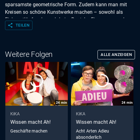
sparsamste geometrische Form. Zudem kann man mit
Kreisen so schöne Kunstwerke machen – sowohl als
Eiskunstläufer als auch beim Basteln. Eine ganz runde
share
TEILEN
Sache finden auch Clarissa und Ralph, die nebenbei die
fünf Fragen der Sendung beantworten.
Weitere Folgen
ALLE ANZEIGEN
24
min
24
min
KiKA
KiKA
Wissen macht Ah!
Wissen macht Ah!
Geschäfte machen
Acht Arten Adieu
absonderlich