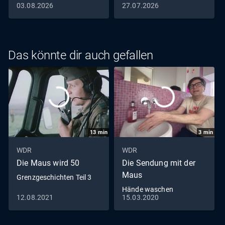
auszusprechen
03.08.2026
27.07.2026
Das könnte dir auch gefallen
13
min
3
min
WDR
WDR
Die Maus wird 50
Die Sendung mit der
Maus
Grenzgeschichten Teil 3
Hände waschen
12.08.2021
15.03.2020