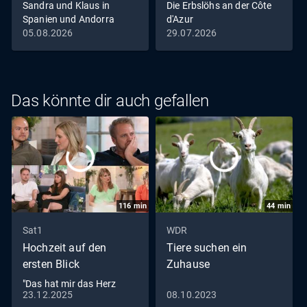
Sandra und Klaus in
Die Erbslöhs an der Côte
Spanien und Andorra
d'Azur
05.08.2026
29.07.2026
Das könnte dir auch gefallen
116
min
44
min
Sat1
WDR
Hochzeit auf den
Tiere suchen ein
ersten Blick
Zuhause
"Das hat mir das Herz
23.12.2025
08.10.2023
zerrissen": Ein Finale