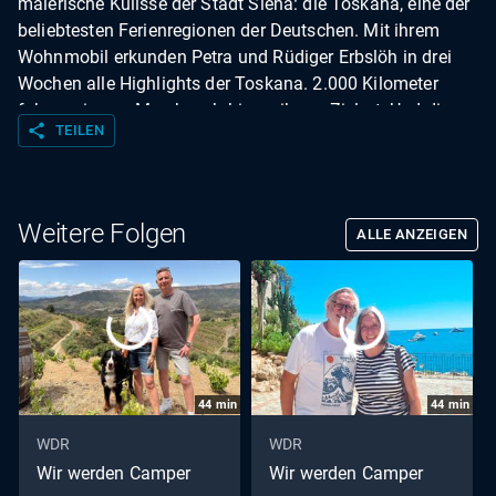
malerische Kulisse der Stadt Siena: die Toskana, eine der
beliebtesten Ferienregionen der Deutschen. Mit ihrem
Wohnmobil erkunden Petra und Rüdiger Erbslöh in drei
Wochen alle Highlights der Toskana. 2.000 Kilometer
fahren sie aus Meerbusch bis zu ihrem Zielort. Und die
share
TEILEN
Strapazen der langen Reise lohnen sich: atemberaubende
Landschaften, wunderschöne historische Denkmäler und
Gebäude sowie landestypische kulinarische Leckerbissen.
Weitere Folgen
ALLE ANZEIGEN
44
min
44
min
WDR
WDR
Wir werden Camper
Wir werden Camper