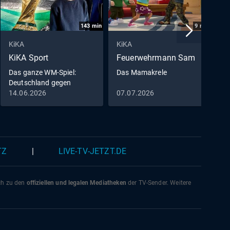
143
min
9
min
KiKA
KiKA
K
KiKA Sport
Feuerwehrmann Sam
D
M
Das ganze WM-Spiel:
Das Mamakrele
Deutschland gegen
D
Curaçao
14.06.2026
07.07.2026
0
0
TZ
|
LIVE-TV-JETZT.DE
ich zu den
offiziellen und legalen Mediatheken
der TV-Sender. Weitere