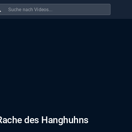
ch
e Rache des Hanghuhns