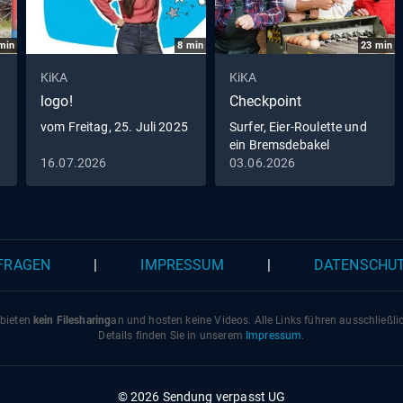
min
8
min
23
min
KiKA
KiKA
logo!
Checkpoint
vom Freitag, 25. Juli 2025
Surfer, Eier-Roulette und
ein Bremsdebakel
16.07.2026
03.06.2026
 FRAGEN
|
IMPRESSUM
|
DATENSCHU
 bieten
kein Filesharing
an und hosten keine Videos. Alle Links führen ausschließl
Details finden Sie in unserem
Impressum
.
© 2026 Sendung verpasst UG