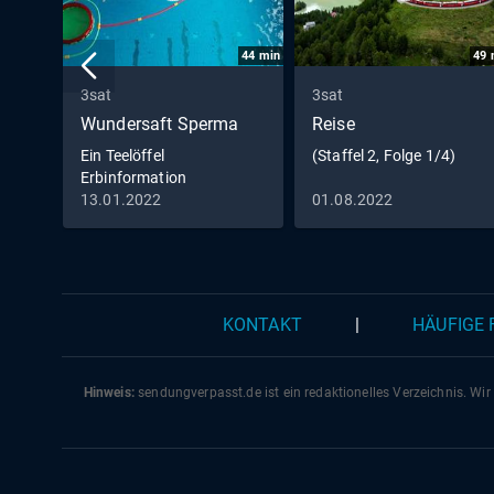
44
min
49
3sat
3sat
Wundersaft Sperma
Reise
Ein Teelöffel
(Staffel 2, Folge 1/4)
Erbinformation
13.01.2022
01.08.2022
KONTAKT
|
HÄUFIGE
Hinweis:
sendungverpasst.
de
ist ein redaktionelles Verzeichnis. Wir