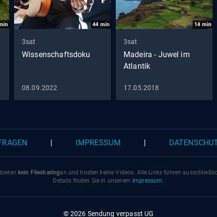
min
44
min
14
min
3sat
3sat
Wissenschaftsdoku
Madeira - Juwel im
Atlantik
08.09.2022
17.05.2018
 FRAGEN
|
IMPRESSUM
|
DATENSCHU
 bieten
kein Filesharing
an und hosten keine Videos. Alle Links führen ausschließl
Details finden Sie in unserem
Impressum
.
© 2026 Sendung verpasst UG