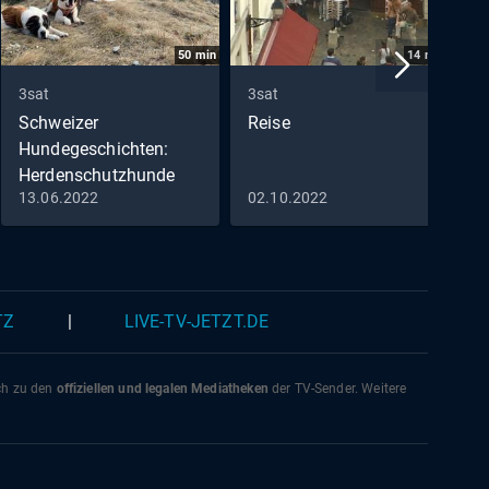
50
min
14
min
3sat
3sat
3
Schweizer
Reise
G
Hundegeschichten:
Herdenschutzhunde
13.06.2022
02.10.2022
1
Der Bernhardiner vom
Grossen Sankt Bernhard
(2)
TZ
|
LIVE-TV-JETZT.DE
ich zu den
offiziellen und legalen Mediatheken
der TV-Sender. Weitere