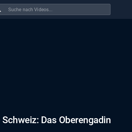
ch
e Schweiz: Das Oberengadin