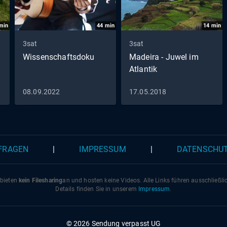
min
44
min
14
min
3sat
3sat
Wissenschaftsdoku
Madeira - Juwel im
Atlantik
08.09.2022
17.05.2018
 FRAGEN
|
IMPRESSUM
|
DATENSCHU
 bieten
kein Filesharing
an und hosten keine Videos. Alle Links führen ausschließl
Details finden Sie in unserem
Impressum
.
© 2026 Sendung verpasst UG