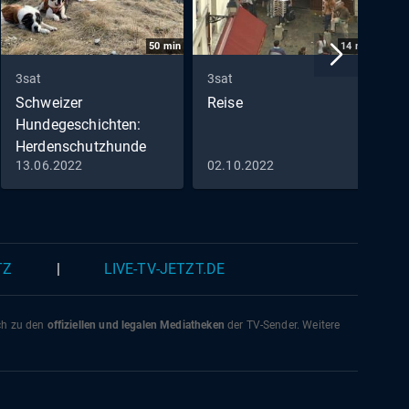
50
min
14
min
3sat
3sat
3
Schweizer
Reise
G
Hundegeschichten:
Herdenschutzhunde
13.06.2022
02.10.2022
1
Der Bernhardiner vom
Grossen Sankt Bernhard
(2)
TZ
|
LIVE-TV-JETZT.DE
ich zu den
offiziellen und legalen Mediatheken
der TV-Sender. Weitere