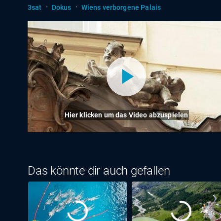
·
·
3sat
Dokus
Wiens verborgene Palais
Hier klicken um das Video abzuspielen
Das könnte dir auch gefallen