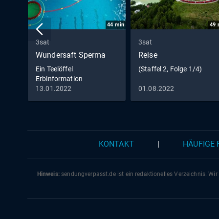
44
min
49
3sat
3sat
Wundersaft Sperma
Reise
Ein Teelöffel
(Staffel 2, Folge 1/4)
Erbinformation
13.01.2022
01.08.2022
KONTAKT
|
HÄUFIGE
Hinweis:
sendungverpasst.
de
ist ein redaktionelles Verzeichnis. Wir