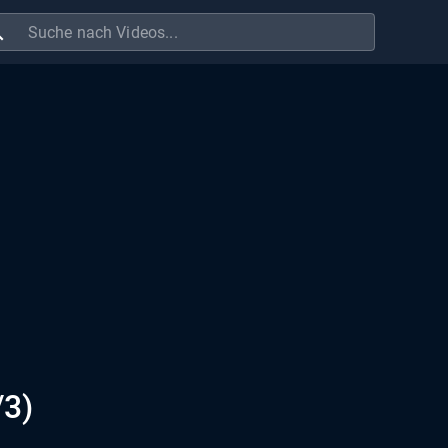
ch
/3)