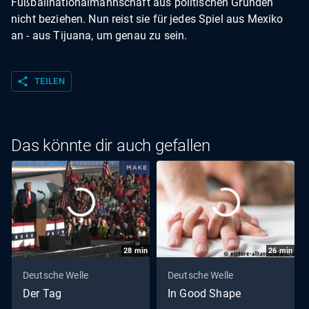
Fußballnationalmannschaft aus politischen Gründen
nicht beziehen. Nun reist sie für jedes Spiel aus Mexiko
an - aus Tijuana, um genau zu sein.
share
TEILEN
Das könnte dir auch gefallen
28
min
26
min
Deutsche Welle
Deutsche Welle
Der Tag
In Good Shape