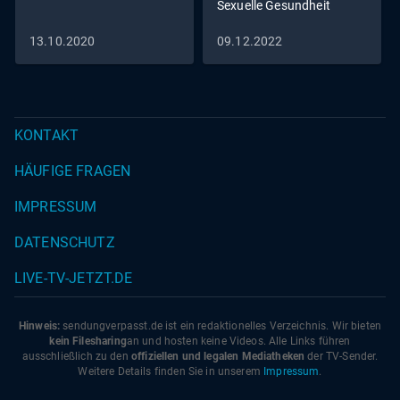
Sexuelle Gesundheit
13.10.2020
09.12.2022
KONTAKT
HÄUFIGE FRAGEN
IMPRESSUM
DATENSCHUTZ
LIVE-TV-JETZT.DE
Hinweis:
sendungverpasst.
de
ist ein redaktionelles Verzeichnis. Wir bieten
kein Filesharing
an und hosten keine Videos. Alle Links führen
ausschließlich zu den
offiziellen und legalen Mediatheken
der TV-Sender.
Weitere Details finden Sie in unserem
Impressum
.