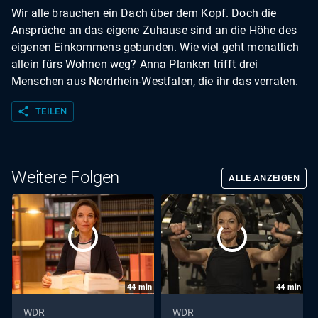
Wir alle brauchen ein Dach über dem Kopf. Doch die
Ansprüche an das eigene Zuhause sind an die Höhe des
eigenen Einkommens gebunden. Wie viel geht monatlich
allein fürs Wohnen weg? Anna Planken trifft drei
Menschen aus Nordrhein-Westfalen, die ihr das verraten.
share
TEILEN
Weitere Folgen
ALLE ANZEIGEN
44
min
44
min
WDR
WDR