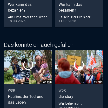
Wer kann das
Wer kann das
bezahlen?
bezahlen?
Am Limit! Wer zahlt, wenn
Fit sein! Der Preis der
18.03.2026
11.03.2026
keiner zahlt
Gesundheit
Das könnte dir auch gefallen
27
min
44
min
WDR
WDR
Pauline, der Tod und
die story
das Leben
Wer beherrscht