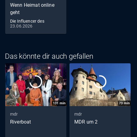
dabei zwischen Tradition und modernen Figuren
Wenn Heimat online
balanciert, betont immer wieder: "Wenn ich Beiträge in
geht
den sozialen Medien poste, geht es mir nicht ums
Die Influencer des
Verkaufen, sondern um das ganze Erzgebirgsfeeling, um
23.06.2026
Erzgebirges
positive Nachrichten, die dem Image, das uns
Erzgebirgern manchmal aufgedrückt wird,
entgegenwirken." Da dürfen es dann auch mal
Räucherfrauen und Heavy-Metal-Nussknacker sein. "Mrs.
Das könnte dir auch gefallen
Bellringer" - so nennt sich Johanna Glöckner auf
Instagram. Sie macht das Erzgebirge mit Cupcakes und
Macarons ein bisschen süßer. So verbindet sie Handwerk,
Kreativität und Heimatverbundenheit. Letzteres ist auch
Motorsportler Dustin Rothe aus Grünhainichen wichtig,
der in Borstendorf ein Trainingsgelände für den
Nachwuchs aufgebaut hat. Sie alle sind "ERZfluencer" -
131
min
73
min
kreative Content Creators, die zeigen, wie vielfältig ihre
mdr
mdr
Region ist. In Stories, Reels, Shorts, TikToks, Posts und
Riverboat
MDR um 2
Beiträgen in Social Media machen sie ihr #hERZland für
eine Community aus der ganzen Welt sichtbar. Sie