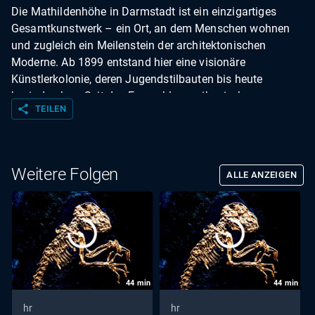
Die Mathildenhöhe in Darmstadt ist ein einzigartiges
Gesamtkunstwerk – ein Ort, an dem Menschen wohnen
und zugleich ein Meilenstein der architektonischen
Moderne. Ab 1899 entstand hier eine visionäre
Künstlerkolonie, deren Jugendstilbauten bis heute
beeindrucken. Seit das Ensemble aus ikonischen
share
TEILEN
Gebäuden und dem historischen Platanenhain 2021 von
der UNESCO zum Weltkulturerbe ernannt wurde, zieht es
Besucher aus aller Welt an. Doch wie lässt sich der
Tourismus mit dem alltäglichen Leben der Anwohner in
Weitere Folgen
ALLE ANZEIGEN
Einklang bringen?
44
min
44
min
hr
hr