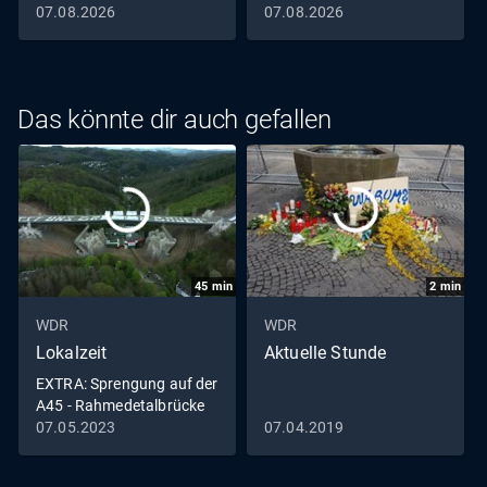
07.08.2026
07.08.2026
Das könnte dir auch gefallen
45
min
2
min
WDR
WDR
Lokalzeit
Aktuelle Stunde
EXTRA: Sprengung auf der
A45 - Rahmedetalbrücke
in Lüdenscheid fällt
07.05.2023
07.04.2019