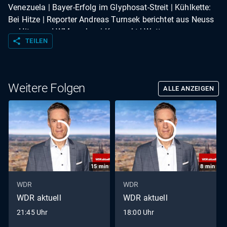
Venezuela | Bayer-Erfolg im Glyphosat-Streit | Kühlkette:
Bei Hitze | Reporter Andreas Turnsek berichtet aus Neuss
zu Hitze und WM gucken | Kompakt | Wetter
share
TEILEN
Weitere Folgen
ALLE ANZEIGEN
15
min
8
min
WDR
WDR
WDR aktuell
WDR aktuell
21:45 Uhr
18:00 Uhr