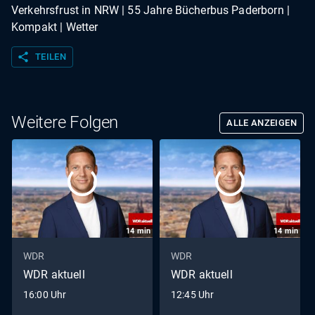
Verkehrsfrust in NRW | 55 Jahre Bücherbus Paderborn |
Kompakt | Wetter
share
TEILEN
Weitere Folgen
ALLE ANZEIGEN
14
min
14
min
WDR
WDR
WDR aktuell
WDR aktuell
16:00 Uhr
12:45 Uhr