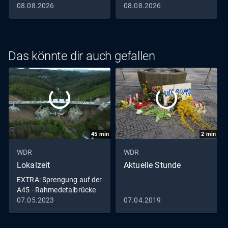
08.08.2026
08.08.2026
Das könnte dir auch gefallen
45
min
2
min
WDR
WDR
Lokalzeit
Aktuelle Stunde
EXTRA: Sprengung auf der
A45 - Rahmedetalbrücke
in Lüdenscheid fällt
07.05.2023
07.04.2019