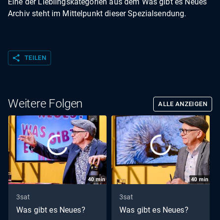
Eine der Lieblingskategorien aus dem Was gibt es Neues
Archiv steht im Mittelpunkt dieser Spezialsendung.
share
TEILEN
Weitere Folgen
ALLE ANZEIGEN
40
min
40
min
3sat
3sat
Was gibt es Neues?
Was gibt es Neues?