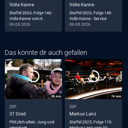
Volle Kanne
Volle Kanne
Staffel 2026, Folge 146:
Staffel 2026, Folge 146:
Volle Kanne vom 6.
Volle Kanne - Service
August 2026
täglich vom 6. August
06.08.2026
06.08.2026
2026
Das könnte dir auch gefallen
28
min
74
min
ZDF
ZDF
37 Grad
Markus Lanz
Plötzlich allein: Jung und
Staffel 2025, Folge 119:
verwitwet
Markus Lanz vom 30.