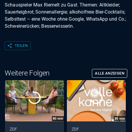
Schauspieler Max Riemelt zu Gast. Themen: Altkleider;
Sauerteigbrot; Sonnenallergie; alkoholfreie Bier-Cocktails;
Selbsttest – eine Woche ohne Google, WhatsApp und Co.;
Schweinerücken; Besserwisserin.
share
TEILEN
Weitere Folgen
ALLE ANZEIGEN
80
min
80
min
ZDF
ZDF