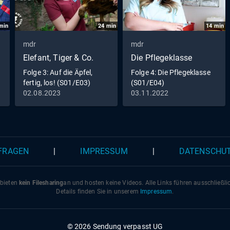
30-teilige Doku-Serie besucht vier Campingplätze in
Deutschland. An den Alpen, an der Nordsee, in der Lünebu
min
24
min
14
min
und der Dübener Heide.
mdr
mdr
Elefant, Tiger & Co.
Die Pflegeklasse
Folge 3: Auf die Äpfel,
Folge 4: Die Pflegeklasse
fertig, los! (S01/E03)
(S01/E04)
02.08.2023
03.11.2022
 FRAGEN
|
IMPRESSUM
|
DATENSCHU
 bieten
kein Filesharing
an und hosten keine Videos. Alle Links führen ausschließl
Details finden Sie in unserem
Impressum
.
© 2026 Sendung verpasst UG