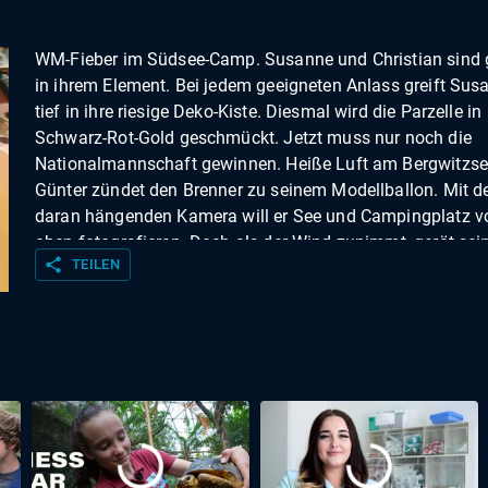
WM-Fieber im Südsee-Camp. Susanne und Christian sind
in ihrem Element. Bei jedem geeigneten Anlass greift Sus
tief in ihre riesige Deko-Kiste. Diesmal wird die Parzelle in
Schwarz-Rot-Gold geschmückt. Jetzt muss nur noch die
Nationalmannschaft gewinnen. Heiße Luft am Bergwitzse
Günter zündet den Brenner zu seinem Modellballon. Mit d
daran hängenden Kamera will er See und Campingplatz v
oben fotografieren. Doch als der Wind zunimmt, gerät sei
share
TEILEN
Vorhaben in Gefahr. Dem Maulwurf keine Chance. An der
Nordsee gehen besorgte Dauercamper gegen die wühlend
Tiere vor. Da schaut Platzchefin Andrea lieber mal nach 
Rechten. Sie ist seit kurzem neu im Amt und nimmt ihre 
sehr ernst. Die Abreise verzögert sich. Erhard und Chanika 
das Vordach auf und klappen die Satellitenschüssel ein. I
Luxusliner ist schnell reisefertig gemacht. Nur beim Verla
ihres Kleinstwagens auf den Anhänger gibt es
Abstimmungsprobleme zwischen Fahrer und Einweiserin. 