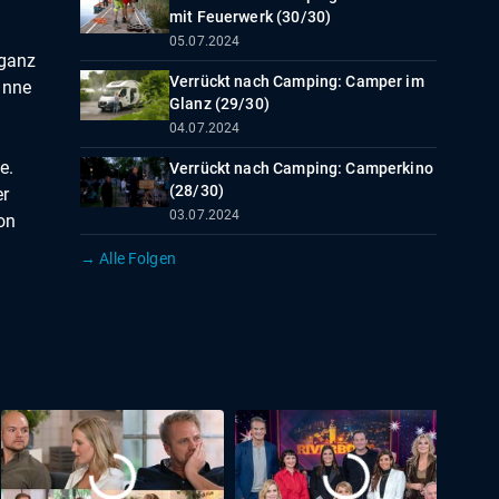
mit Feuerwerk (30/30)
05.07.2024
 ganz
Verrückt nach Camping: Camper im
anne
Glanz (29/30)
04.07.2024
e.
Verrückt nach Camping: Camperkino
(28/30)
er
03.07.2024
on
n
→ Alle Folgen
en
dem
Aufgabe
rollen
hr
den
Die