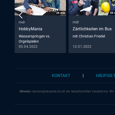
24
min
59
mdr
mdr
HobbyMania
Zärtlichkeiten im Bus
Wasserspringen vs.
mit Christian Friedel
Orgelspielen
03.04.2022
12.01.2022
KONTAKT
|
HÄUFIGE
Hinweis:
sendungverpasst.
de
ist ein redaktionelles Verzeichnis. Wir