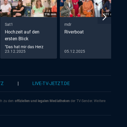
rger
116
min
131
min
Sat1
mdr
m
Hochzeit auf den
Riverboat
K
ersten Blick
(
"Das hat mir das Herz
23.12.2025
05.12.2025
1
zerrissen": Ein Finale
emotionaler denn je!
TZ
|
LIVE-TV-JETZT.DE
ich zu den
offiziellen und legalen Mediatheken
der TV-Sender. Weitere