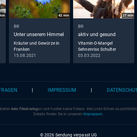
Getreidepreise. Ein Film von Leon Wohlleben.
min
42
min
27
min
BR
BR
Unter unserem Himmel
aktiv und gesund
Kräuter und Gewürze in
Vitamin-D-Mangel
Franken
Sehnenriss Schulter
Meditation to go
15.08.2021
03.03.2022
 FRAGEN
|
IMPRESSUM
|
DATENSCHU
 bieten
kein Filesharing
an und hosten keine Videos. Alle Links führen ausschließl
Details finden Sie in unserem
Impressum
.
© 2026 Sendung verpasst UG