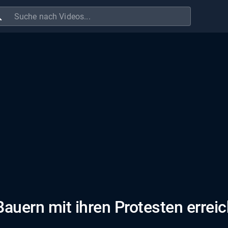
ch
auern mit ihren Protesten erreic