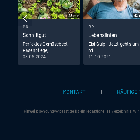
28
min
43
BR
BR
Schnittgut
Lebenslinien
Perfektes Gemüsebeet,
Eisi Gulp - Jetzt geht's um
Rasenpflege,
mi
Bodendämpfer
08.05.2024
11.10.2021
KONTAKT
|
HÄUFIGE
Hinweis:
sendungverpasst.
de
ist ein redaktionelles Verzeichnis. Wir