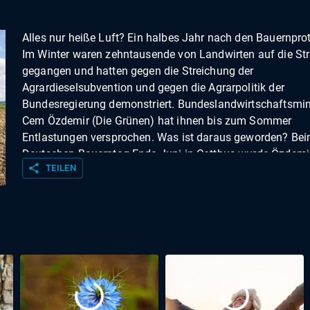
Alles nur heiße Luft? Ein halbes Jahr nach den Bauernpro
Im Winter waren zehntausende von Landwirten auf die St
gegangen und hatten gegen die Streichung der
Agrardieselsubvention und gegen die Agrarpolitik der
Bundesregierung demonstriert. Bundeslandwirtschaftsmin
Cem Özdemir (Die Grünen) hat ihnen bis zum Sommer
Entlastungen versprochen. Was ist daraus geworden? Be
Deutschen Bauerntag Ende Juni in Cottbus wurde Özdemi
share
TEILEN
scharf kritisiert: er hätte das versprochene Agrarpaket nic
geliefert, nicht mal ein Päckchen sei es geworden. Warum
viele Bauern frustriert? Schweinehalter Gerhard Langreiter
Oberbayern ist enttäuscht, weil er gehofft hatte, das neue
verschärfte Tierschutzgesetz würde nochmal auf den Prü
kommen. Und Bio-Ackerbauer Maximilian Faul aus Schw
glaubt nicht an Bürokratieabbau, das seien nur leere
Versprechungen. Und er hat Angst, dass die Ukraine Mitgli
EU werden könnte, das hätte negative Auswirkungen auf d