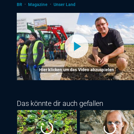
·
·
BR
Magazine
Unser Land
Hier klicken um das Video abzuspielen
Das könnte dir auch gefallen