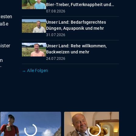
Bier-Treber, Futterknappheit und
mehr
07.08.2026
testen
Unser Land: Bedarfsgerechtes
raße
Düngen, Aquaponik und mehr
31.07.2026
ister
Unser Land: Rehe willkommen,
Backweizen und mehr
24.07.2026
im
r
→ Alle Folgen
ht
 sind
 aus
fstand
aben
ed der
ie