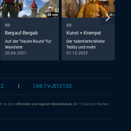
28
min
28
min
BR
BR
B
Bergauf-Bergab
Kunst + Krempel
D
Auf der "Haute Route" für
Der talentierte Mister
I
Wanderer
Teddy und mehr
p
20.06.2021
07.10.2023
0
TZ
|
LIVE-TV-JETZT.DE
ich zu den
offiziellen und legalen Mediatheken
der TV-Sender. Weitere