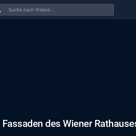
ch
en Fassaden des Wiener Rathause