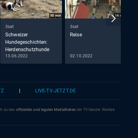
50
min
14
min
3sat
3sat
3
Schweizer
Reise
G
Hundegeschichten:
Herdenschutzhunde
13.06.2022
02.10.2022
1
Der Bernhardiner vom
Grossen Sankt Bernhard
(2)
TZ
|
LIVE-TV-JETZT.DE
ich zu den
offiziellen und legalen Mediatheken
der TV-Sender. Weitere