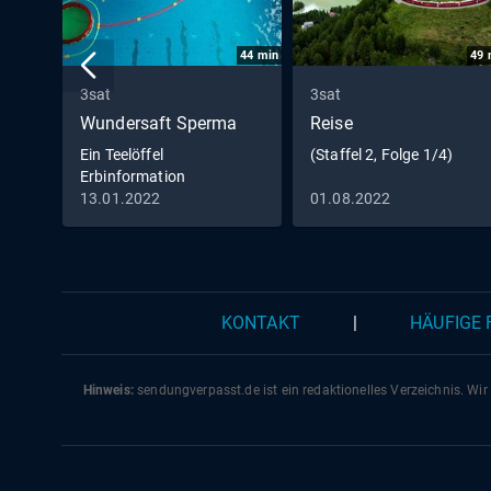
44
min
49
3sat
3sat
Wundersaft Sperma
Reise
Ein Teelöffel
(Staffel 2, Folge 1/4)
Erbinformation
13.01.2022
01.08.2022
KONTAKT
|
HÄUFIGE
Hinweis:
sendungverpasst.
de
ist ein redaktionelles Verzeichnis. Wir