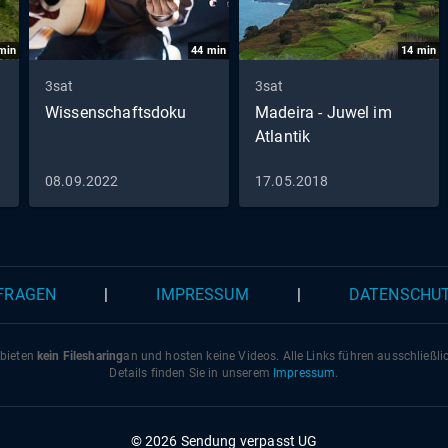
min
44
min
14
min
3sat
3sat
Wissenschaftsdoku
Madeira - Juwel im
Atlantik
08.09.2022
17.05.2018
 FRAGEN
|
IMPRESSUM
|
DATENSCHU
 bieten
kein Filesharing
an und hosten keine Videos. Alle Links führen ausschließl
Details finden Sie in unserem
Impressum
.
© 2026 Sendung verpasst UG