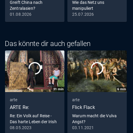
Greift China nach
Wie das Netz uns
beiden Seiten angegriffen. "Tracks East" zeigt ein Land,
Zentralasien?
manipuliert
das erschöpft ist – und dennoch weitermacht.
01.08.2026
25.07.2026
Das könnte dir auch gefallen
31
min
6
min
arte
arte
ARTE Re:
Flick Flack
Re: Ein Volk auf Reise -
Warum macht die Vulva
Das harte Leben der Irish
Angst?
Traveller
08.05.2023
03.11.2021