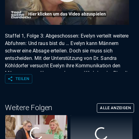
Hier klicken um das Video abzuspielen
Staffel 1, Folge 3: Abgeschossen: Evelyn verteilt weitere
Abfuhren: Und raus bist du … Evelyn kann Männern
schwer eine Absage erteilen. Doch sie muss sich
entscheiden. Mit der Unterstützung von Dr. Sandra
Köhldorfer versucht Evelyn ihre Kommunikation den
Männern gegenüber zu verbessern. Wird das der Blondine
share
TEILEN
gelingen?
Weitere Folgen
ALLE ANZEIGEN