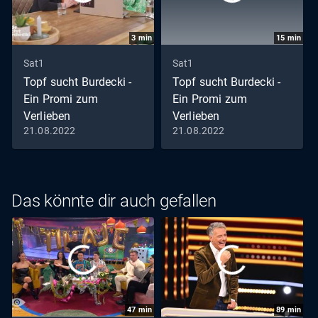
3
min
15
min
Sat1
Sat1
Topf sucht Burdecki -
Topf sucht Burdecki -
Ein Promi zum
Ein Promi zum
Verlieben
Verlieben
21.08.2022
21.08.2022
Staffel 1, Folge 3:
Staffel 1, Folge 3: Stefan
Zwiebelparty beim Grill-
gibt Vollgas bei Trucker
Date
Babe Evelyn
Das könnte dir auch gefallen
47
min
89
min