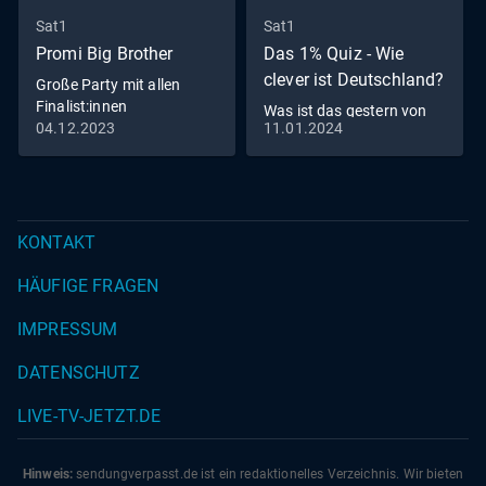
Sat1
Sat1
Promi Big Brother
Das 1% Quiz - Wie
clever ist Deutschland?
Große Party mit allen
Finalist:innen
Was ist das gestern von
04.12.2023
11.01.2024
morgen und das morgen
von gestern?
KONTAKT
HÄUFIGE FRAGEN
IMPRESSUM
DATENSCHUTZ
LIVE-TV-JETZT.DE
Hinweis:
sendungverpasst.
de
ist ein redaktionelles Verzeichnis. Wir bieten