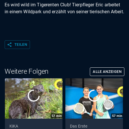
Es wird wild im Tigerenten Club! Tierpfleger Eric arbeitet
in einem Wildpark und erzählt von seiner tierischen Arbeit.
share
TEILEN
Weitere Folgen
ALLE ANZEIGEN
57
min
57
min
KiKA
Das Erste