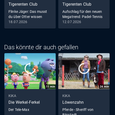
Tigerenten Club
Tigerenten Club
Flinke Jäger: Das musst
Aufschlag für den neuen
du über Otter wissen
Megatrend: Padel-Tennis
im Tigerenten Club!
18.07.2026
12.07.2026
Das könnte dir auch gefallen
11
min
24
min
KiKA
KiKA
Die Werkel-Ferkel
Löwenzahn
Der Tele-Max
Pferde - Sheriff von
Bärstadt