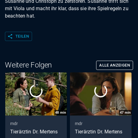
Susanne und Christoph zu zerstören. Susanne trifft sich
mit Viola und macht ihr klar, dass sie ihre Spielregeln zu
beachten hat.
share
TEILEN
Weitere Folgen
ALLE ANZEIGEN
48
min
47
min
mdr
mdr
Tierärztin Dr. Mertens
Tierärztin Dr. Mertens