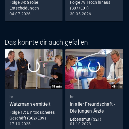
Folge 84: Große
Folge 79: Hoch hinaus
Entscheidungen
(S07/E01)
(S07/E06)
04.07.2026
30.05.2026
Das könnte dir auch gefallen
48
min
49
min
hr
hr
Watzmann ermittelt
In aller Freundschaft -
Die jungen Ärzte
Folge 17: Ein todsicheres
Geschäft (S02/E09)
Lebensmut (321)
17.10.2025
01.10.2023