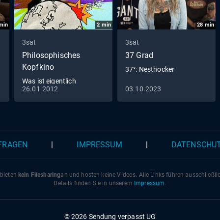
min
2
min
28
min
3sat
3sat
Philosophisches
37 Grad
Kopfkino
37°: Nesthocker
Was ist eigentlich
26.01.2012
03.10.2023
Empirismus?
 FRAGEN
|
IMPRESSUM
|
DATENSCHU
 bieten
kein Filesharing
an und hosten keine Videos. Alle Links führen ausschließl
Details finden Sie in unserem
Impressum
.
© 2026 Sendung verpasst UG