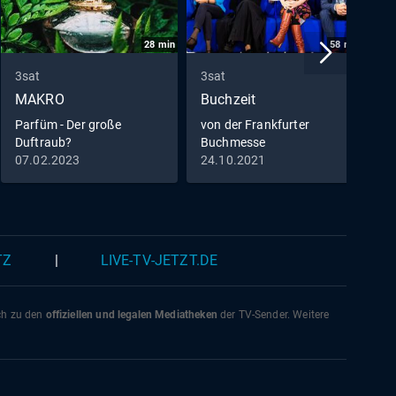
28
min
58
min
3sat
3sat
3
MAKRO
Buchzeit
P
G
Parfüm - Der große
von der Frankfurter
Duftraub?
Buchmesse
R
07.02.2023
24.10.2021
0
S
L
K
TZ
|
LIVE-TV-JETZT.DE
ich zu den
offiziellen und legalen Mediatheken
der TV-Sender. Weitere