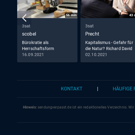
56
min
43
3sat
3sat
scobel
Precht
Bürokratie als
Kapitalismus - Gefahr für
Herrschaftsform
die Natur? Richard David
Precht im Gespräch mit
16.09.2021
02.10.2021
Eva von Redecker,
KONTAKT
|
HÄUFIGE
Hinweis:
sendungverpasst.
de
ist ein redaktionelles Verzeichnis. Wir