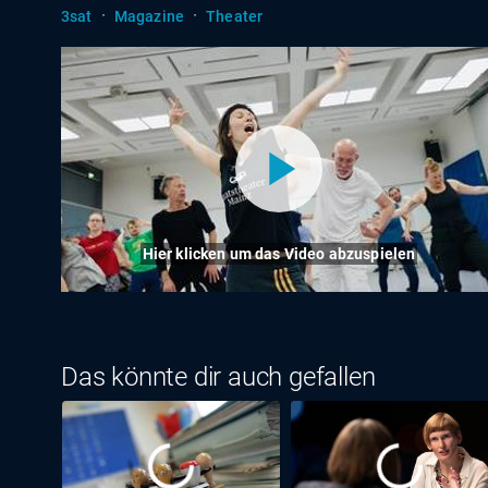
·
·
3sat
Magazine
Theater
Hier klicken um das Video abzuspielen
Das könnte dir auch gefallen