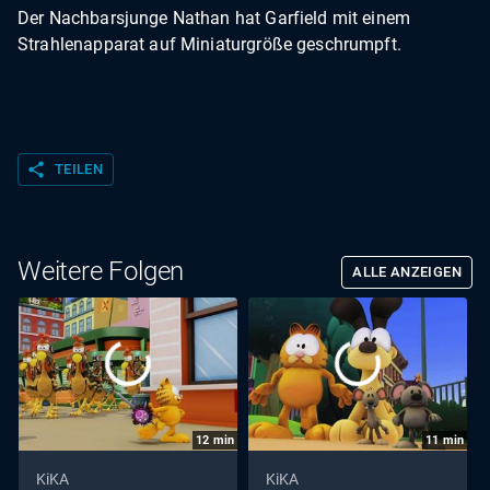
Der Nachbarsjunge Nathan hat Garfield mit einem
Strahlenapparat auf Miniaturgröße geschrumpft.
share
TEILEN
Weitere Folgen
ALLE ANZEIGEN
12
min
11
min
KiKA
KiKA