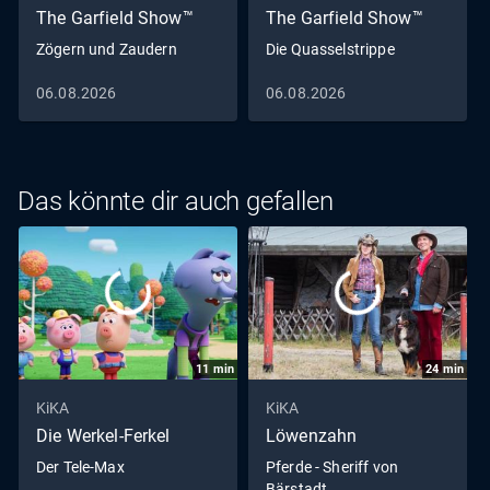
The Garfield Show™
The Garfield Show™
Zögern und Zaudern
Die Quasselstrippe
06.08.2026
06.08.2026
Das könnte dir auch gefallen
11
min
24
min
KiKA
KiKA
Die Werkel-Ferkel
Löwenzahn
Der Tele-Max
Pferde - Sheriff von
Bärstadt