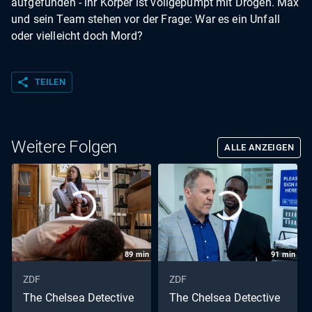
aufgefunden - ihr Körper ist vollgepumpt mit Drogen. Max
und sein Team stehen vor der Frage: War es ein Unfall
oder vielleicht doch Mord?
share
TEILEN
Weitere Folgen
ALLE ANZEIGEN
89
min
91
min
ZDF
ZDF
The Chelsea Detective
The Chelsea Detective