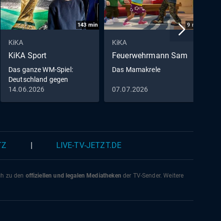
143
min
9
min
KiKA
KiKA
K
KiKA Sport
Feuerwehrmann Sam
D
M
Das ganze WM-Spiel:
Das Mamakrele
Deutschland gegen
D
Curaçao
14.06.2026
07.07.2026
0
0
TZ
|
LIVE-TV-JETZT.DE
ich zu den
offiziellen und legalen Mediatheken
der TV-Sender. Weitere