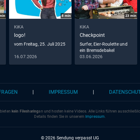
min
8
min
23
min
KiKA
KiKA
logo!
Checkpoint
vom Freitag, 25. Juli 2025
Surfer, Eier-Roulette und
ein Bremsdebakel
16.07.2026
03.06.2026
 FRAGEN
|
IMPRESSUM
|
DATENSCHU
 bieten
kein Filesharing
an und hosten keine Videos. Alle Links führen ausschließl
Details finden Sie in unserem
Impressum
.
© 2026 Sendung verpasst UG