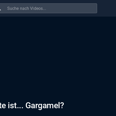
ch
e ist... Gargamel?