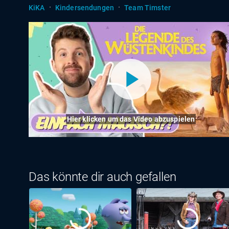
·
·
KiKA
Kindersendungen
Team Timster
Hier klicken um das Video abzuspielen
Das könnte dir auch gefallen