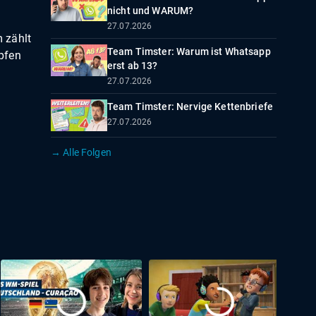
nicht und WARUM?
27.07.2026
 zählt
Team Timster: Warum ist Whatsapp
pfen
erst ab 13?
27.07.2026
Team Timster: Nervige Kettenbriefe
27.07.2026
→ Alle Folgen