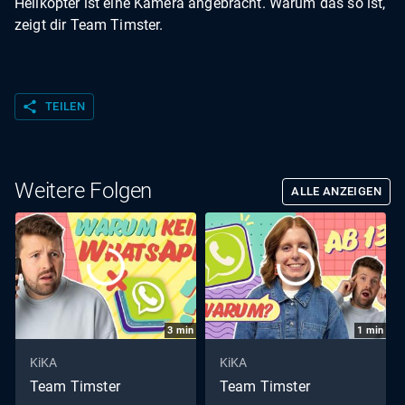
Helikopter ist eine Kamera angebracht. Warum das so ist,
zeigt dir Team Timster.
share
TEILEN
Weitere Folgen
ALLE ANZEIGEN
3
min
1
min
KiKA
KiKA
Team Timster
Team Timster