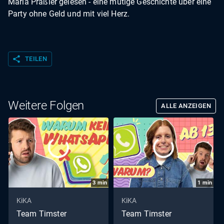
Maria Praßler gelesen - eine mutige Geschichte über eine
Party ohne Geld und mit viel Herz.
share
TEILEN
Weitere Folgen
ALLE ANZEIGEN
3
min
1
min
KiKA
KiKA
Team Timster
Team Timster