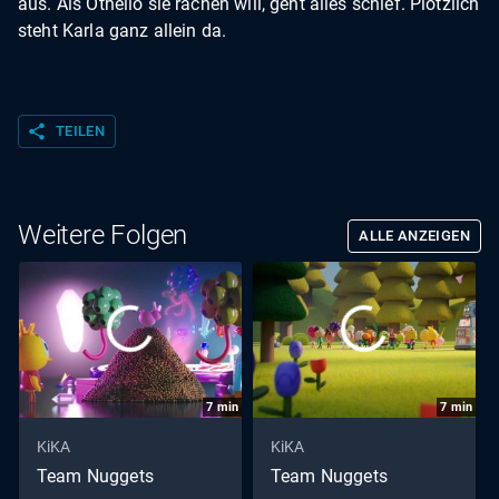
aus. Als Othello sie rächen will, geht alles schief. Plötzlich
steht Karla ganz allein da.
share
TEILEN
Weitere Folgen
ALLE ANZEIGEN
7
min
7
min
KiKA
KiKA
Team Nuggets
Team Nuggets