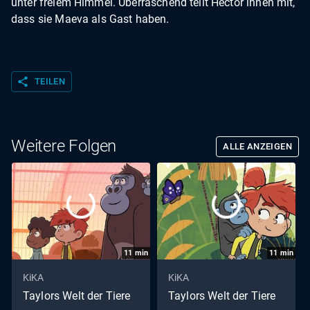
unter freiem Himmel. Überraschend teilt Hector ihnen mit,
dass sie Maeva als Gast haben.
share
TEILEN
Weitere Folgen
ALLE ANZEIGEN
11
min
11
min
KiKA
KiKA
Taylors Welt der Tiere
Taylors Welt der Tiere