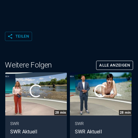
share
TEILEN
Weitere Folgen
ALLE ANZEIGEN
28
min
28
min
SWR
SWR
SWR Aktuell
SWR Aktuell