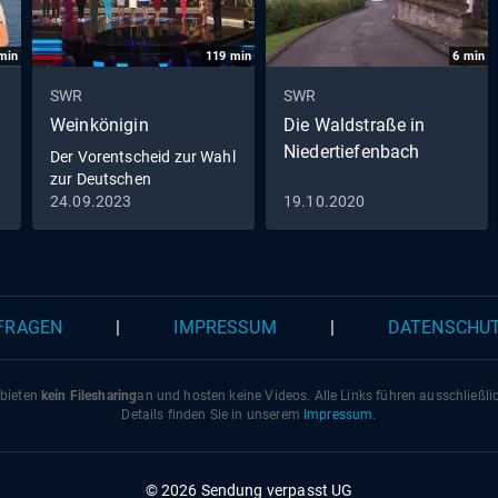
min
119
min
6
min
SWR
SWR
Weinkönigin
Die Waldstraße in
Niedertiefenbach
Der Vorentscheid zur Wahl
zur Deutschen
Weinkönigin 2023
24.09.2023
19.10.2020
 FRAGEN
|
IMPRESSUM
|
DATENSCHU
 bieten
kein Filesharing
an und hosten keine Videos. Alle Links führen ausschließl
Details finden Sie in unserem
Impressum
.
© 2026 Sendung verpasst UG