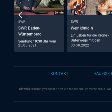
28
min
29
SWR
SWR
SWR Baden-
Weinkönigin
Württemberg
Ein Leben für die Krone -
Unterwegs mit den
Sendung 19:30 Uhr vom
Weinköniginnen
25.08.2021
30.09.2022
25.8.2021
KONTAKT
|
HÄUFIGE
Hinweis:
sendungverpasst.
de
ist ein redaktionelles Verzeichnis. Wir