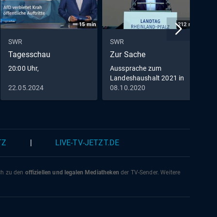
15
min
212
min
SWR
SWR
S
Tagesschau
Zur Sache
D
20:00 Uhr,
Aussprache zum
Landeshaushalt 2021 in
Rheinland-Pfalz
22.05.2024
08.10.2020
0
TZ
|
LIVE-TV-JETZT.DE
ich zu den
offiziellen und legalen Mediatheken
der TV-Sender. Weitere